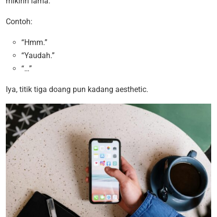
mikirin lama.
Contoh:
“Hmm.”
“Yaudah.”
“…”
Iya, titik tiga doang pun kadang aesthetic.