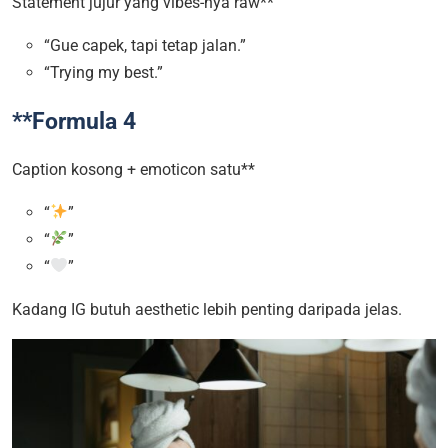
Statement jujur yang vibes-nya raw**
“Gue capek, tapi tetap jalan.”
“Trying my best.”
**Formula 4
Caption kosong + emoticon satu**
“
”
“
”
“
”
Kadang IG butuh aesthetic lebih penting daripada jelas.