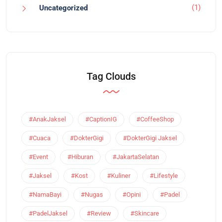
(1)
Uncategorized
Tag Clouds
#AnakJaksel
#CaptionIG
#CoffeeShop
#Cuaca
#DokterGigi
#DokterGigi Jaksel
#Event
#Hiburan
#JakartaSelatan
#Jaksel
#Kost
#Kuliner
#Lifestyle
#NamaBayi
#Nugas
#Opini
#Padel
#PadelJaksel
#Review
#Skincare