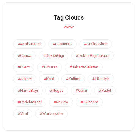
Tag Clouds
#AnakJaksel
#CaptionIG
#CoffeeShop
#Cuaca
#DokterGigi
#DokterGigi Jaksel
#Event
#Hiburan
#JakartaSelatan
#Jaksel
#Kost
#Kuliner
#Lifestyle
#NamaBayi
#Nugas
#Opini
#Padel
#PadelJaksel
#Review
#Skincare
#Viral
#Warkopolim